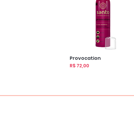
Visualização rápida
Provocation
Preço
R$ 72,00
Home
Produtos