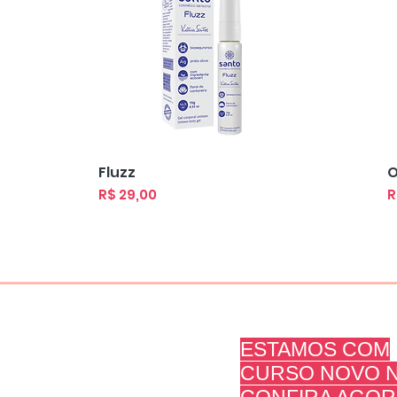
Visualização rápida
Fluzz
O
Preço
P
R$ 29,00
R
ESTAMOS COM
Sobre Nós
CURSO NOVO N
Contato