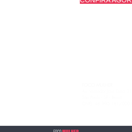
CONFIRA AGOR
Política Consultoras
Política da Loja
FOCO MULHER
Av. Vereador José Diniz 
São Paulo - SP - Brasil
CNPJ: 48.995.181/0001