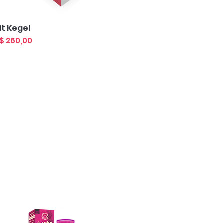
Visualização rápida
it Kegel
reço
$ 260,00