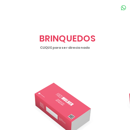
algun
mulhe
um or
norma
BRINQUEDOS
ejacu
CLIQUE para ser direcionado
Dispn
com 