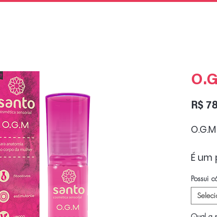
O.
R$ 7
O.G.M
É um 
orgas
Possui c
espec
Seleci
corpo
minut
Qual a s