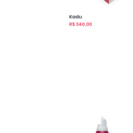
Visualização rápida
Kadu
Preço
R$ 340,00