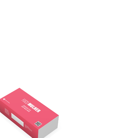
s minutos depois a
r é capas de atingir
gasmo superior aos
is, podendo chegar à
lação.
ível na versão individual
40g.