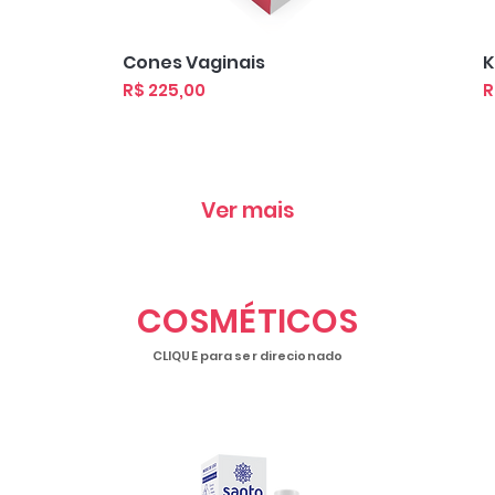
Visualização rápida
Cones Vaginais
K
Preço
P
R$ 225,00
R
Ver mais
COSMÉTICOS
CLIQUE para ser direcionado