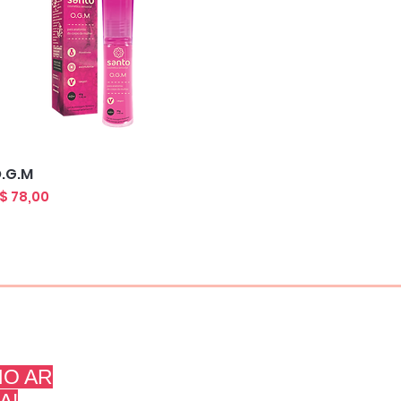
Visualização rápida
.G.M
reço
$ 78,00
O AR