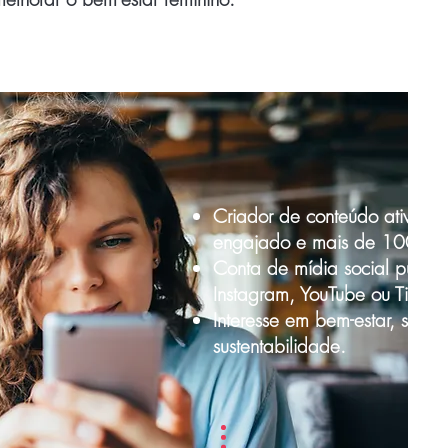
Criador de conteúdo ativo c
engajado e mais de 1000 se
Conta de mídia social públic
Instagram, YouTube ou TikTok 
Interesse em bem-estar, saúd
sustentabilidade.