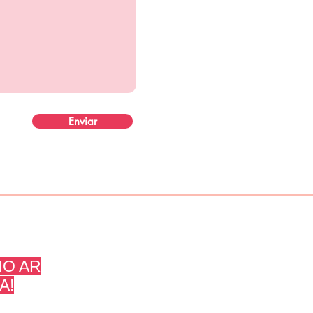
Enviar
O AR
A!