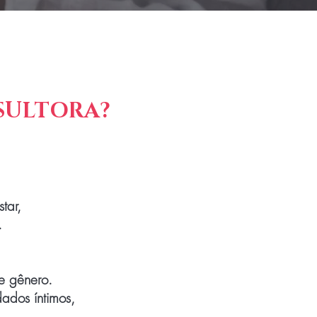
SULTORA?
tar,
.
e gênero.
ados íntimos,