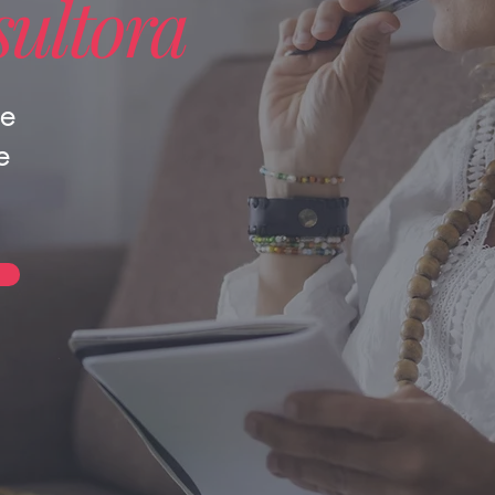
sultora
e
e