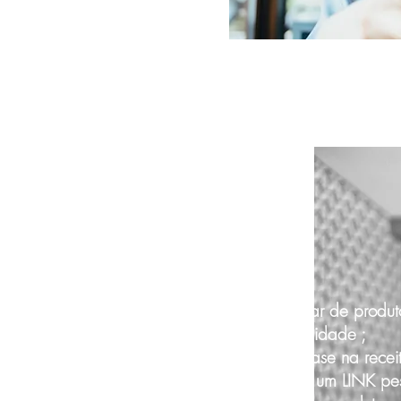
Entrega regular de produt
de alta qualidade ;
Renda com base na recei
produtos com um LINK pes