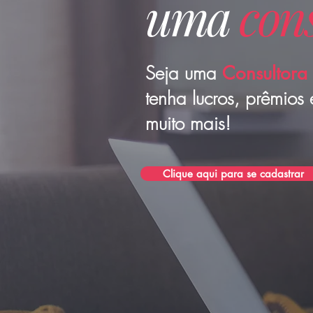
uma
con
Seja uma
Consultora
tenha lucros, prêmios 
muito mais!
Clique aqui para se cadastrar