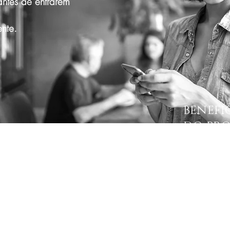
antes de entrarem
ente.
BENEFÍ
DO PR
CONSU
 - SE AGORA!