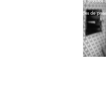
Acesso a novos produtos 
no mercado ;
Brindes e cartões de pres
CADASTRE