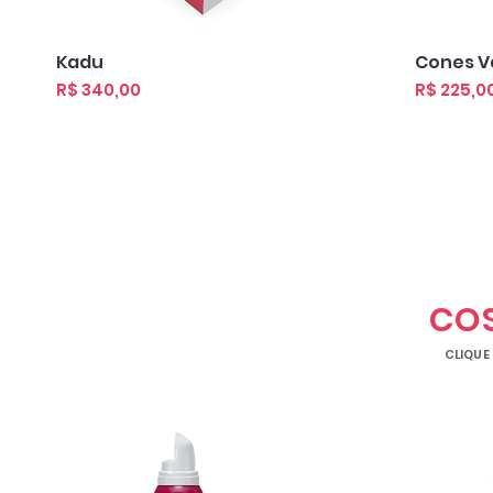
Visualização rápida
Visua
Kadu
Cones V
Preço
Preço
R$ 340,00
R$ 225,0
CO
CLIQUE