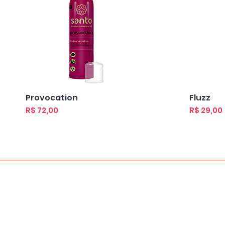
Visualização rápida
Visua
Provocation
Fluzz
Preço
Preço
R$ 72,00
R$ 29,00
Home
Sobre Nós
Produtos
Contato