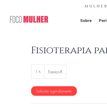
mulher
Sobre
Peri
Fisioterapia p
1 h
1
Espaço8
Solicitar agendamento