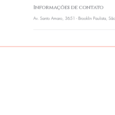
Informações de contato
Av. Santo Amaro, 3651 - Brooklin Paulista, São 
Home
Sobre Nós
Produtos
Contato
Notícias
Política Consul
PeriFit
Política da Loj