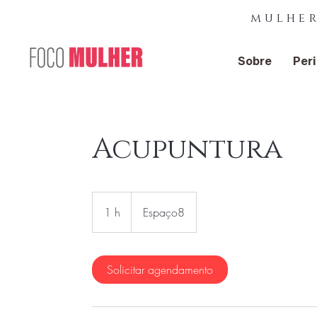
mulher
Sobre
Peri
Acupuntura
1 h
1
Espaço8
Solicitar agendamento