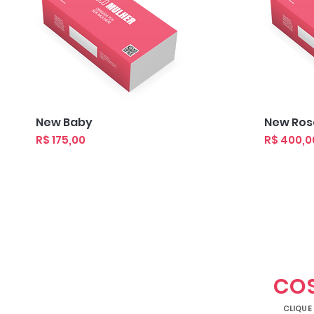
Visualização rápida
Visua
New Baby
New Ros
Preço
Preço
R$ 175,00
R$ 400,0
CO
CLIQUE