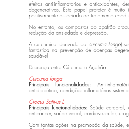
efeitos anti-inflamatórios e antioxidantes,
degenerativas. Este papel protetor é muito
positivamente associado ao tratamento coad
No entanto, os compostos do açafrão croc
redução da ansiedade e depressão.
A curcumina (derivada da 
curcuma longa
) s
fantástica na prevenção de doenças degene
saudável.
Diferença entre Cúrcuma e Açafrão
Curcuma longa
Principais funcionalidades
:
 Anti-inflamató
antidiabético, condições inflamatórias sistêmi
Crocus Sativus L
Principais funcionalidades:
Saúde cerebral, a
anticâncer, saúde visual, cardiovascular, urog
Com tantas ações na promoção da saúde, ele