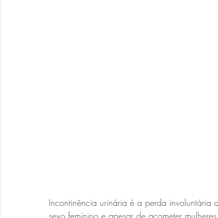
Incontinência urinária é a perda involuntária
sexo feminino e apesar de acometer mulheres 