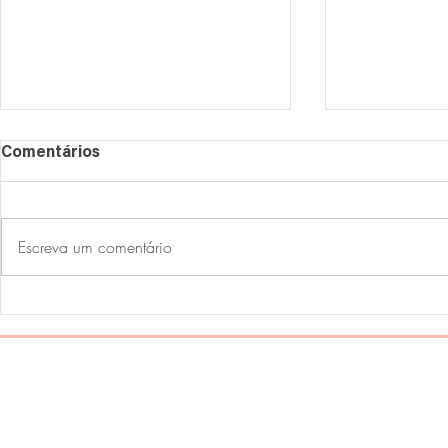
Comentários
Escreva um comentário
Astrologia e Desejo Sexual
POR QUE A
SOFREM TA
Home
Sobre Nós