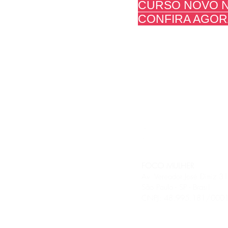
CURSO NOVO N
Contato
CONFIRA AGOR
Política Consultoras
Política da Loja
FOCO MULHER
Av. Vereador José Diniz 
São Paulo - SP - Brasil
CNPJ: 48.995.181/0001