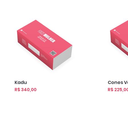
Visualização rápida
Visua
Kadu
Cones V
Preço
Preço
R$ 340,00
R$ 225,0